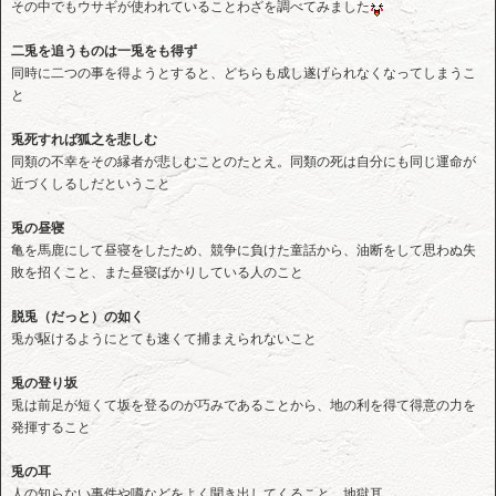
その中でもウサギが使われていることわざを調べてみました
二兎を追うものは一兎をも得ず
同時に二つの事を得ようとすると、どちらも成し遂げられなくなってしまうこ
と
兎死すれば狐之を悲しむ
同類の不幸をその縁者が悲しむことのたとえ。同類の死は自分にも同じ運命が
近づくしるしだということ
兎の昼寝
亀を馬鹿にして昼寝をしたため、競争に負けた童話から、油断をして思わぬ失
敗を招くこと、また昼寝ばかりしている人のこと
脱兎（だっと）の如く
兎が駆けるようにとても速くて捕まえられないこと
兎の登り坂
兎は前足が短くて坂を登るのが巧みであることから、地の利を得て得意の力を
発揮すること
兎の耳
人の知らない事件や噂などをよく聞き出してくること、地獄耳